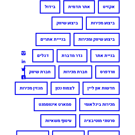
אקזיט
אתר תדמית
בידול
ביצוע מכירות
ביצוע שיווק
ביצוע שיווק ומכירות
בנייית אתרים
בניית אתר
גדר מדברת
דגלים
וורדפרס
חברת מכירות
חברת שיווק
חדשות און ליין
לצמוח נכון
מגזין מכירות
מכירות בינלאומי
סמארט אינווסמנט
סרטוני מוטיבציה
עיטוף משאיות