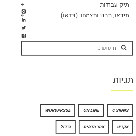
תיק עבודות
תיראו, תהנו ותצמחו. (וידאו)
חיפוש:
תגיות
WORDPRSSE
ON LINE
C SIGNS
אקזיט
אתר תדמית
בידול