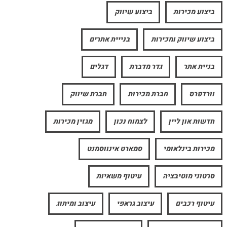
ביצוע מכירות
ביצוע שיווק
ביצוע שיווק ומכירות
בנייית אתרים
בניית אתר
גדר מדברת
דגלים
וורדפרס
חברת מכירות
חברת שיווק
חדשות און ליין
לצמוח נכון
מגזין מכירות
מכירות בינלאומי
סמארט אינווסמנט
סרטוני מוטיבציה
עיטוף משאיות
עיטוף רכבים
עיצוב גראפי
עיצוב ומיתוג