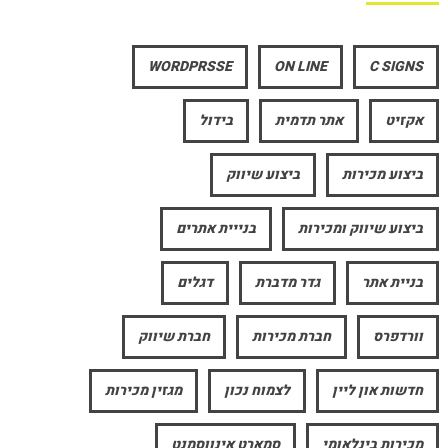
WORDPRSSE
ON LINE
C SIGNS
אקזיט
אתר תדמית
בידול
ביצוע מכירות
ביצוע שיווק
ביצוע שיווק ומכירות
בנייית אתרים
בניית אתר
גדר מדברת
דגלים
וורדפרס
חברת מכירות
חברת שיווק
חדשות און ליין
לצמוח נכון
מגזין מכירות
מכירות בינלאומי
סמארט אינווסמנט