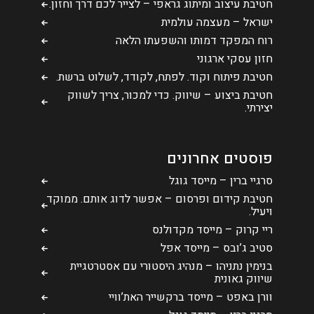
חטיבת עיצוב ומיתוג גראפי – לצייר לכם דרך וחזון.
ישראל – מעצמה עולמית
רוח המפקד דמותו והשפעתו הלאה
חזון עסקי ארגוני
חטיבת פיתוח וקוד. לפתח, לקודד, לשלוט ברשת.
חטיבת ביצוע – שיווק. כדי למכור, צריך לשווק
יצירתי.
פוסטים אחרונים
סרגיי ברין – מייסד גוגל
חטיבת קידום ופרסום – אפשר לדוג אותם. ממוקד
ויעיל.
ריי קרוק – מייסד מקדולנס
סטיב ג’ובס – מייסד אפל
בנימין נתניהו – מנהיג היסטורי עם אסטרטגיית
שיווק גאונית
וורן באפט – מייסד ברקשייר האת’וויי