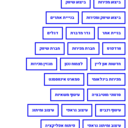
ביצוע מכירות
ביצוע שיווק
ביצוע שיווק ומכירות
בנייית אתרים
בניית אתר
גדר מדברת
דגלים
וורדפרס
חברת מכירות
חברת שיווק
חדשות און ליין
לצמוח נכון
מגזין מכירות
מכירות בינלאומי
סמארט אינווסמנט
סרטוני מוטיבציה
עיטוף משאיות
עיטוף רכבים
עיצוב גראפי
עיצוב ומיתוג
עיצוב ומיתוג גראפי
פיתוח אפליקציה