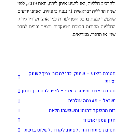
ולהרכיב חלליות, ואז להגיע איתן לירח, וזאת 2019, לפני
שניה החללית ״בראשית 1״ נגעה בו פיזית, ואנחנו יודעים
שאפשר לגעת בו כל הזמן לפחות כמו ארצי ושיריו לירח.
החלליות מהירות חכמות וממוקדות ותמיד נכונים לסבב
שני. אז תחגרו. ממריאים.
קישורים שימושיים
חטיבת ביצוע – שיווק. כדי למכור, צריך לשווק
יצירתי.
חטיבת עיצוב ומיתוג גראפי – לצייר לכם דרך וחזון.
ישראל – מעצמה עולמית
רוח המפקד דמותו והשפעתו הלאה
חזון עסקי ארגוני
חטיבת פיתוח וקוד. לפתח, לקודד, לשלוט ברשת.