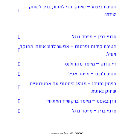
חטיבת ביצוע – שיווק. כדי למכור, צריך לשווק
יצירתי.
פוסטים אחרונים
סרגיי ברין – מייסד גוגל
חטיבת קידום ופרסום – אפשר לדוג אותם. ממוקד
ויעיל.
ריי קרוק – מייסד מקדולנס
סטיב ג’ובס – מייסד אפל
בנימין נתניהו – מנהיג היסטורי עם אסטרטגיית
שיווק גאונית
וורן באפט – מייסד ברקשייר האת’וויי
סרגיי ברין – מייסד גוגל