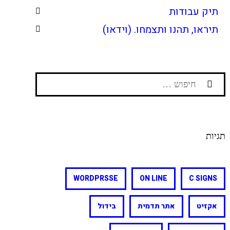
תיק עבודות
תיראו, תהנו ותצמחו. (וידאו)
חיפוש:
תגיות
WORDPRSSE
ON LINE
C SIGNS
אקזיט
אתר תדמית
בידול