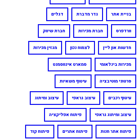
בניית אתר
גדר מדברת
דגלים
וורדפרס
חברת מכירות
חברת שיווק
חדשות און ליין
לצמוח נכון
מגזין מכירות
מכירות בינלאומי
סמארט אינווסמנט
סרטוני מוטיבציה
עיטוף משאיות
עיטוף רכבים
עיצוב גראפי
עיצוב ומיתוג
עיצוב ומיתוג גראפי
פיתוח אפליקציה
פיתוח אתר חנות
פיתוח אתרים
פיתוח קוד