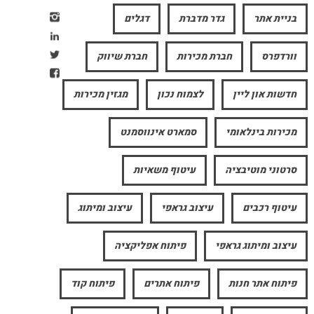
בניית אתר
גדר מדברת
דגלים
וורדפרס
חברת מכירות
חברת שיווק
חדשות און ליין
לצמוח נכון
מגזין מכירות
מכירות בינלאומי
סמארט אינווסמנט
סרטוני מוטיבציה
עיטוף משאיות
עיטוף רכבים
עיצוב גראפי
עיצוב ומיתוג
עיצוב ומיתוג גראפי
פיתוח אפליקציה
פיתוח אתר חנות
פיתוח אתרים
פיתוח קוד