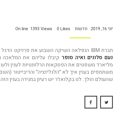
C Signs
יוני 16, 2019
חדשות On line
Likes
0
Views
1393
חברת IBM הנפלאה השיקה השבוע את פרויקט הדגל של מרכז הפיתוח שלה פה אצלנו בישראל. הד"ר
נעם סלונים
ואיה סופר
שהעולם הולך. לנו בקלואז׳ר יש רעיון במגירה בענין הזה. ו